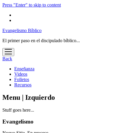
Press "Enter" to skip to content
Evangelismo Bíblico
El primer paso en el discipulado bíblico...
open
menu
Back
Enseñanza
Videos
Folletos
Recursos
Menu | Izquierdo
Stuff goes here...
Evangelismo
Nuevo Sitio. En proceso…