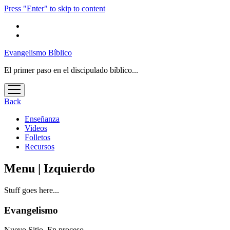
Press "Enter" to skip to content
Evangelismo Bíblico
El primer paso en el discipulado bíblico...
open
menu
Back
Enseñanza
Videos
Folletos
Recursos
Menu | Izquierdo
Stuff goes here...
Evangelismo
Nuevo Sitio. En proceso…